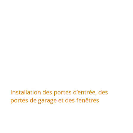
Installation des portes d’entrée, des
portes de garage et des fenêtres
Besoin d’une porte d’entrée, d’une porte de
garage ou de fenêtres pour agrémenter votre